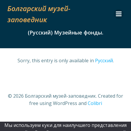
Skip
Болгарский музей-
to
content
заповедник
(Русский) Музейные фонды.
Sorry, this entry is only available in
Русский
.
© 2026 Болгарский музей-заповедник. Created for
free using WordPress and
Colibri
Мы используем куки для наилучшего представления