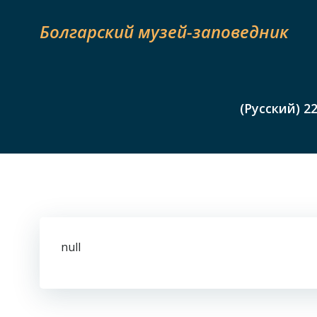
Skip
to
Болгарский музей-заповедник
content
(Русский) 2
null