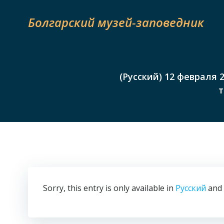
Skip
to
Болгарский музей-заповедник
content
(Русский) 12 февраля
т
Sorry, this entry is only available in
Русский
and