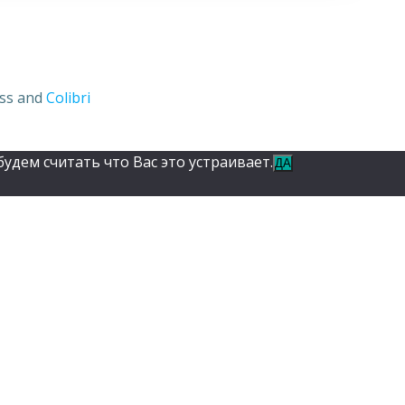
ess and
Colibri
удем считать что Вас это устраивает.
ДА