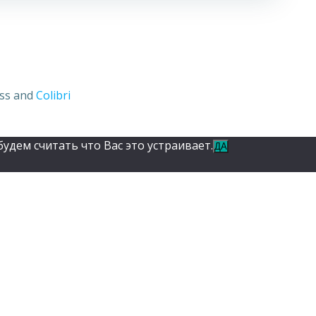
ess and
Colibri
удем считать что Вас это устраивает.
ДА