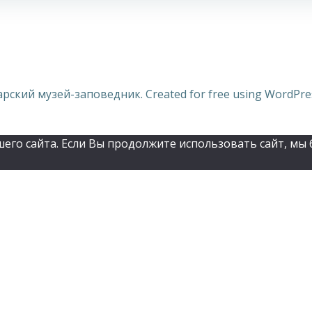
арский музей-заповедник. Created for free using WordPr
го сайта. Если Вы продолжите использовать сайт, мы б