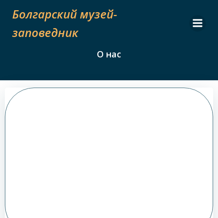
Skip
Болгарский музей-
to
content
заповедник
О нас